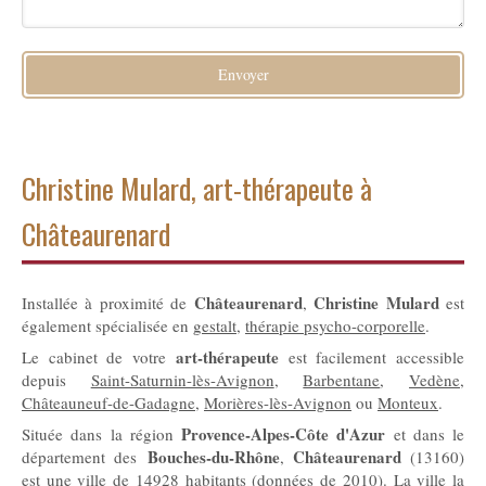
Envoyer
Christine Mulard, art-thérapeute à
Châteaurenard
Châteaurenard
Christine Mulard
Installée à proximité de
,
est
également spécialisée en
gestalt
,
thérapie psycho-corporelle
.
art-thérapeute
Le cabinet de votre
est facilement accessible
depuis
Saint-Saturnin-lès-Avignon
,
Barbentane
,
Vedène
,
Châteauneuf-de-Gadagne
,
Morières-lès-Avignon
ou
Monteux
.
Provence-Alpes-Côte d'Azur
Située dans la région
et dans le
Bouches-du-Rhône
Châteaurenard
département des
,
(13160)
est une ville de 14928 habitants (données de 2010). La ville la